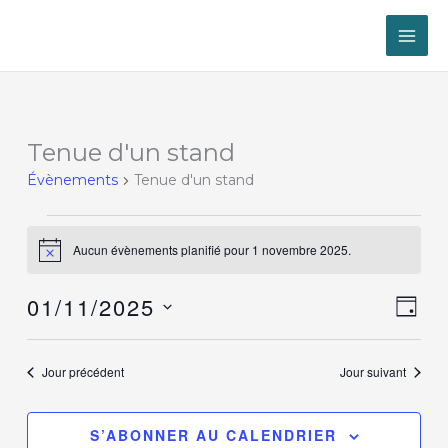
Aller
au
contenu
Évènements
Tenue d'un stand
for
Évènements
Tenue d'un stand
1
novembre
2025
Aucun évènements planifié pour 1 novembre 2025.
Notice
01/11/2025
Navigat
Navig
JOUR
par
de
Sélectionnez
consult
vues
une
Évèn
Jour précédent
Jour suivant
date.
S’ABONNER AU CALENDRIER